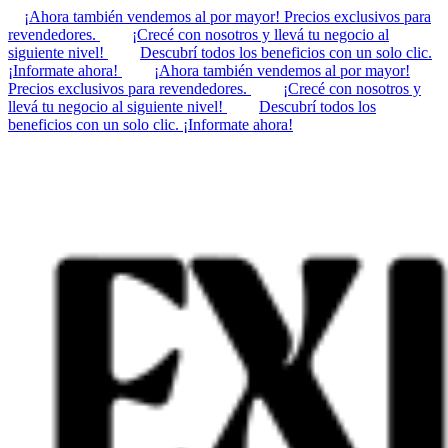
¡Ahora también vendemos al por mayor! Precios exclusivos para
revendedores.
¡Crecé con nosotros y llevá tu negocio al
siguiente nivel!
Descubrí todos los beneficios con un solo clic.
¡Informate ahora!
¡Ahora también vendemos al por mayor!
Precios exclusivos para revendedores.
¡Crecé con nosotros y
llevá tu negocio al siguiente nivel!
Descubrí todos los
beneficios con un solo clic. ¡Informate ahora!